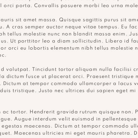
l orci porta. Convallis posuere morbi leo urna mol
mauris sit amet massa. Quisque sagittis purus sit a
eu. A cras semper auctor neque vitae tempus. Eu faci
 tellus molestie nunc non blandit massa enim. J
s. Ut porttitor leo a diam sollicitudin. Libero id fa
or orci eu lobortis elementum nibh tellus molestie 
ec.
d volutpat. Tincidunt tortor aliquam nulla facilisi 
da dictum fusce ut placerat orci. Praesent tristique
is. Dictum at tempor commodo ullamcorper a lacus 
duis tristique. Justo nec ultrices dui sapien eget mi 
 ac tortor. Hendrerit gravida rutrum quisque non. P
gue. Augue interdum velit euismod in pellentesque 
s egestas maecenas. Dictum at tempor commodo ull
iquet. Maecenas ultricies mi eget mauris pharetra.