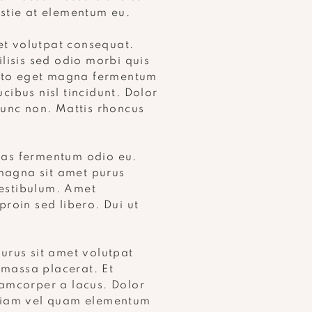
estie at elementum eu.
met volutpat consequat.
lisis sed odio morbi quis
usto eget magna fermentum
ucibus nisl tincidunt. Dolor
nunc non. Mattis rhoncus
cras fermentum odio eu.
 magna sit amet purus
vestibulum. Amet
proin sed libero. Dui ut
urus sit amet volutpat
massa placerat. Et
amcorper a lacus. Dolor
 Diam vel quam elementum