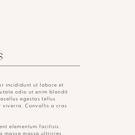
S
r incididunt ut labore et
utate odio ut enim blandit
sellus egestas tellus
 viverra. Convallis a cras
ent elementum facilisis.
ra massa massa ultricies